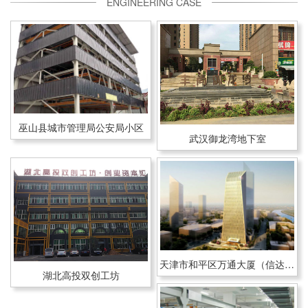
ENGINEERING CASE
巫山县城市管理局公安局小区
武汉御龙湾地下室
天津市和平区万通大厦（信达二期）
湖北高投双创工坊