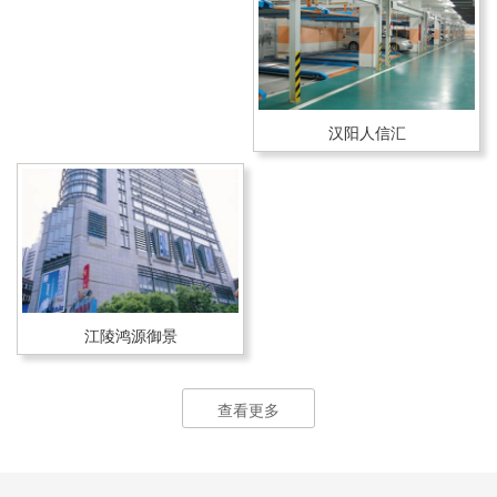
汉阳人信汇
江陵鸿源御景
查看更多